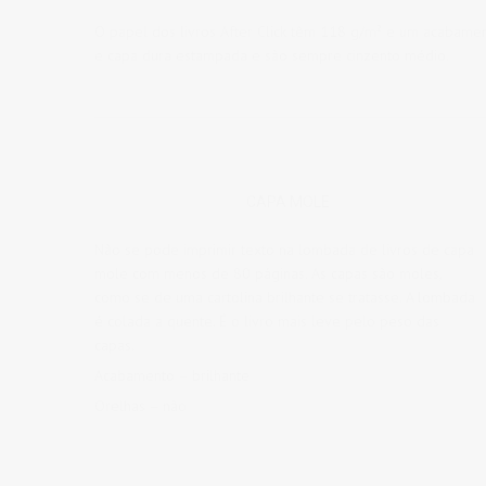
O papel dos livros After Click têm 118 g/m² e um acabame
e capa dura estampada e são sempre cinzento médio.
CAPA MOLE
Não se pode imprimir texto na lombada de livros de capa
mole com menos de 80 páginas. As capas são moles,
como se de uma cartolina brilhante se tratasse. A lombada
é colada a quente. É o livro mais leve pelo peso das
capas.
Acabamento – brilhante
Orelhas – não