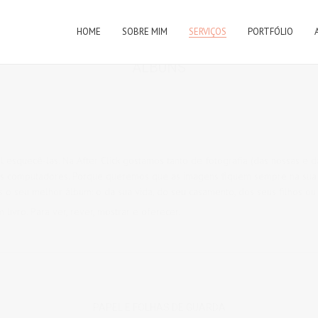
HOME
SOBRE MIM
SERVIÇOS
PORTFÓLIO
ÁLBUNS
fácil esquecê-las. Na After Click gostamos tanto de fotografia (das nossas 
nos computadores. Porque queremos que as imagens fiquem sempre na sua
 seu melhor álbum: o da sua vida, do seu casamento, dos seus filhos ou
vro. Para ver, rever, mostrar e oferecer.
PAPEL E FOLHAS DE GUARDA