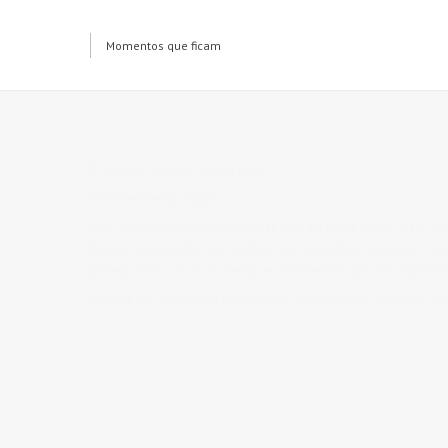
.
.
Momentos que ficam
.
O que faz às suas fotografias?
Provavelmente nada!
Hoje é tão fácil tirar fotografias que se torna ainda mais 
fiquem esquecidas nos cartões das máquinas, nas pens e 
Entregue-nos os seus melhores momentos que nós fazemos o
Escolha um formato e transforme um momento especial num li