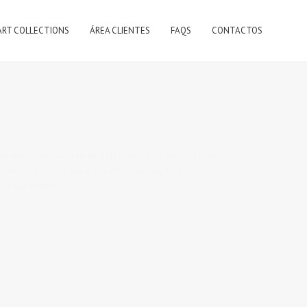
ART COLLECTIONS
ÁREA CLIENTES
FAQS
CONTACTOS
e das suas) que não vamos deixar que elas se percam ou
 memória, temos soluções de organização e impressão.
 da sua viagem.